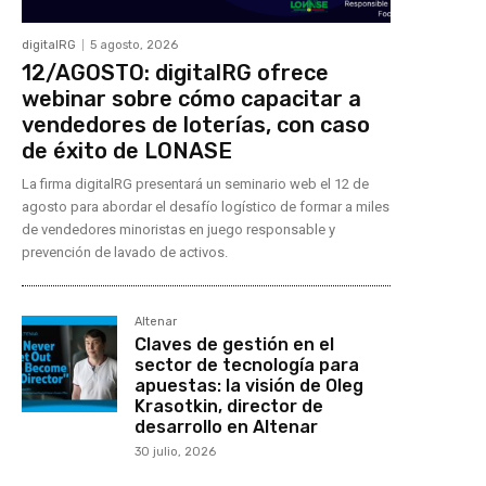
digitalRG
5 agosto, 2026
12/AGOSTO: digitalRG ofrece
webinar sobre cómo capacitar a
vendedores de loterías, con caso
de éxito de LONASE
La firma digitalRG presentará un seminario web el 12 de
agosto para abordar el desafío logístico de formar a miles
de vendedores minoristas en juego responsable y
prevención de lavado de activos.
Altenar
Claves de gestión en el
sector de tecnología para
apuestas: la visión de Oleg
Krasotkin, director de
desarrollo en Altenar
30 julio, 2026