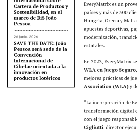
Internacional sobre
EveryMatrix es un prove
Cartera de Productos y
Sostenibilidad, en el
países y más de 300 clie
marco de BiS João
Hungría, Grecia y Malta
Pessoa
apuestas deportivas, pa
modernización, transic
26 junio, 2026
SAVE THE DATE: João
estatales.
Pessoa será sede de la
Convención
Internacional de
En 2023, EveryMatrix se
Cibelae orientada a la
WLA en Juego Seguro
innovación en
productos lotéricos
mejores prácticas de j
Association (WLA)
y d
“La incorporación de Ev
transformación digital e
con el juego responsabl
Cigliutti
, director ejecu