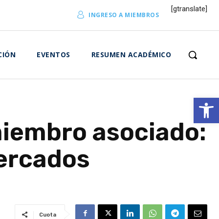
[gtranslate]
INGRESO A MIEMBROS
CIÓN
EVENTOS
RESUMEN ACADÉMICO
Abrir 
iembro asociado:
mercados
Cuota