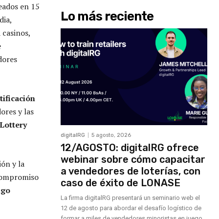
eados en 15
Lo más reciente
dia,
 casinos,
e
dores
tificación
ores y las
Lottery
digitalRG
5 agosto, 2026
12/AGOSTO: digitalRG ofrece
webinar sobre cómo capacitar
ón y la
a vendedores de loterías, con
 compromiso
caso de éxito de LONASE
igo
La firma digitalRG presentará un seminario web el
12 de agosto para abordar el desafío logístico de
formar a miles de vendedores minoristas en juego