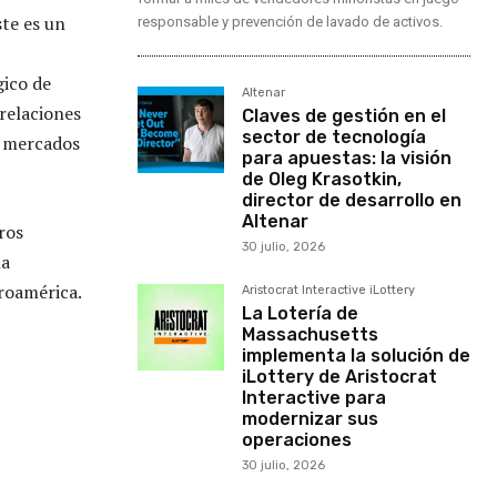
ste es un
responsable y prevención de lavado de activos.
gico de
Altenar
relaciones
Claves de gestión en el
sector de tecnología
s mercados
para apuestas: la visión
de Oleg Krasotkin,
director de desarrollo en
Altenar
ros
30 julio, 2026
la
roamérica.
Aristocrat Interactive iLottery
La Lotería de
Massachusetts
implementa la solución de
iLottery de Aristocrat
Interactive para
modernizar sus
operaciones
30 julio, 2026