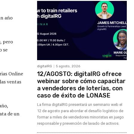
un año
, pero
o se
digitalRG
5 agosto, 2026
rias Online
12/AGOSTO: digitalRG ofrece
webinar sobre cómo capacitar
las ventas
a vendedores de loterías, con
caso de éxito de LONASE
año,
La firma digitalRG presentará un seminario web el
12 de agosto para abordar el desafío logístico de
ata de un
formar a miles de vendedores minoristas en juego
responsable y prevención de lavado de activos.