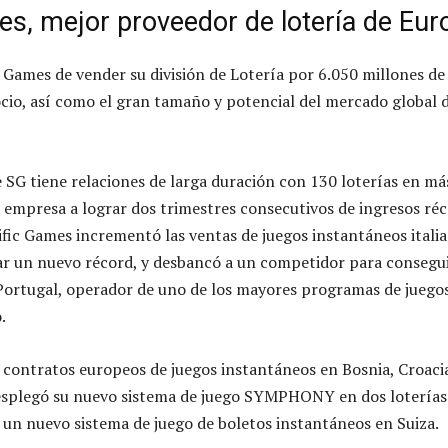
es, mejor proveedor de lotería de Eur
c Games de vender su división de Lotería por 6.050 millones de
ocio, así como el gran tamaño y potencial del mercado global d
e SG tiene relaciones de larga duración con 130 loterías en má
la empresa a lograr dos trimestres consecutivos de ingresos ré
ific Games incrementó las ventas de juegos instantáneos itali
ar un nuevo récord, y desbancó a un competidor para consegu
ortugal, operador de uno de los mayores programas de juego
.
 contratos europeos de juegos instantáneos en Bosnia, Croaci
esplegó su nuevo sistema de juego SYMPHONY en dos loterías 
 un nuevo sistema de juego de boletos instantáneos en Suiza.