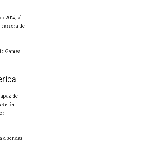
un 20%, al
 cartera de
fic Games
erica
capaz de
lotería
or
a a sendas