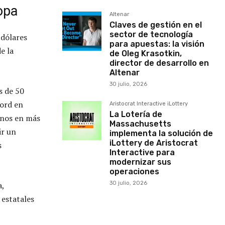
opa
Altenar
Claves de gestión en el
sector de tecnología
 dólares
para apuestas: la visión
e la
de Oleg Krasotkin,
director de desarrollo en
Altenar
30 julio, 2026
s de 50
cord en
Aristocrat Interactive iLottery
La Lotería de
anos en más
Massachusetts
ir un
implementa la solución de
iLottery de Aristocrat
s
Interactive para
modernizar sus
operaciones
a,
30 julio, 2026
estatales