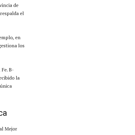
vincia de
 respalda el
jemplo, en
estiona los
 Fe. B-
cibido la
 única
ca
al Mejor