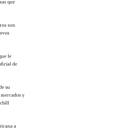
sas que
eros son
uevos
que le
ficial de
de su
s mercados y
chill
ricana a