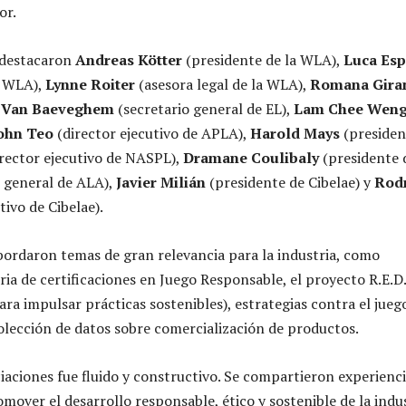
or.
 destacaron
Andreas Kötter
(presidente de la WLA),
Luca Esp
a WLA),
Lynne Roiter
(asesora legal de la WLA),
Romana Gira
t Van Baeveghem
(secretario general de EL),
Lam Chee Wen
ohn Teo
(director ejecutivo de APLA),
Harold Mays
(presiden
rector ejecutivo de NASPL),
Dramane Coulibaly
(presidente 
o general de ALA),
Javier Milián
(presidente de Cibelae) y
Rod
tivo de Cibelae).
bordaron temas de gran relevancia para la industria, como
ia de certificaciones en Juego Responsable, el proyecto R.E.D
ara impulsar prácticas sostenibles), estrategias contra el juego
lección de datos sobre comercialización de productos.
ciaciones fue fluido y constructivo. Se compartieron experienc
romover el desarrollo responsable, ético y sostenible de la indu