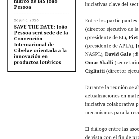
marco de BiS João
iniciativas clave del sect
Pessoa
Entre los participantes
26 junio, 2026
SAVE THE DATE: João
(director ejecutivo de l
Pessoa será sede de la
(presidente de EL),
Pie
Convención
Internacional de
(presidente de APLA),
J
Cibelae orientada a la
NASPL),
David Gale
(di
innovación en
productos lotéricos
Omar Skalli
(secretari
Cigliutti
(director ejecu
Durante la reunión se a
actualizaciones en mater
iniciativa colaborativa p
mecanismos para la reco
El diálogo entre las aso
de vista con el fin de p