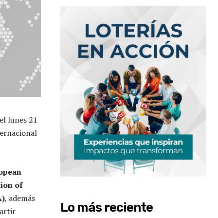
el lunes 21
ternacional
opean
ion of
A)
, además
Lo más reciente
artir