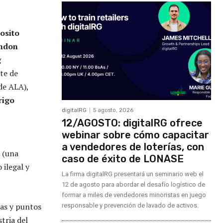
osito
ndon
g
te de
de ALA),
rigo
digitalRG
5 agosto, 2026
12/AGOSTO: digitalRG ofrece
webinar sobre cómo capacitar
a vendedores de loterías, con
. (una
caso de éxito de LONASE
 ilegal y
La firma digitalRG presentará un seminario web el
12 de agosto para abordar el desafío logístico de
formar a miles de vendedores minoristas en juego
ias y puntos
responsable y prevención de lavado de activos.
stria del