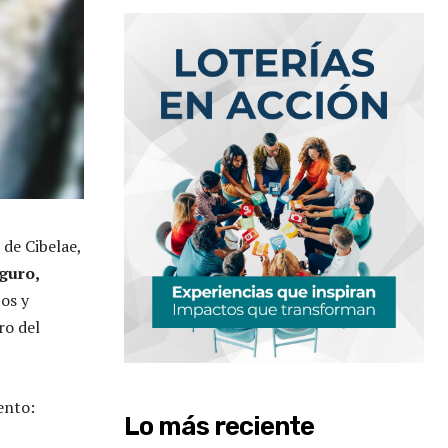
 de Cibelae,
guro,
tos y
ro del
ento:
Lo más reciente