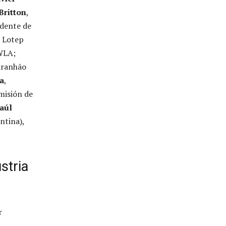
Britton
,
idente de
e Lotep
 WLA;
aranhão
ta
,
misión de
aúl
ntina),
stria
r