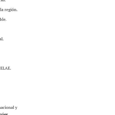
la región.
ble.
l.
BELAE.
nacional y
avier