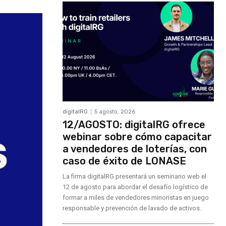
digitalRG
5 agosto, 2026
12/AGOSTO: digitalRG ofrece
webinar sobre cómo capacitar
a vendedores de loterías, con
caso de éxito de LONASE
La firma digitalRG presentará un seminario web el
12 de agosto para abordar el desafío logístico de
formar a miles de vendedores minoristas en juego
responsable y prevención de lavado de activos.