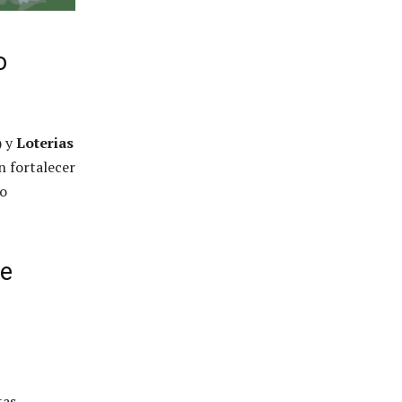
o
)
y
Loterias
n fortalecer
go
ae
as.