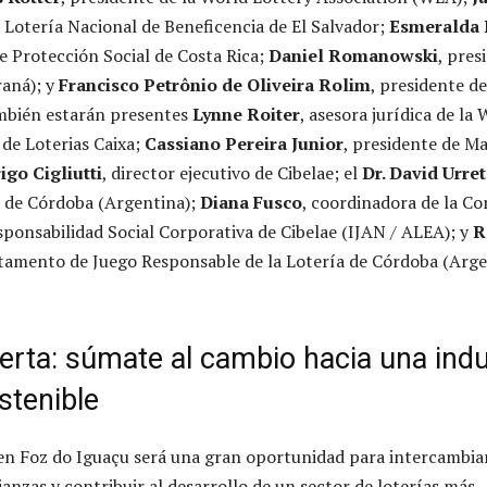
a Lotería Nacional de Beneficencia de El Salvador;
Esmeralda 
de Protección Social de Costa Rica;
Daniel Romanowski
, pres
raná); y
Francisco Petrônio de Oliveira Rolim
, presidente d
ambién estarán presentes
Lynne Roiter
, asesora jurídica de la
 de Loterias Caixa;
Cassiano Pereira Junior
, presidente de M
igo Cigliutti
, director ejecutivo de Cibelae; el
Dr. David Urre
a de Córdoba (Argentina);
Diana Fusco
, coordinadora de la Co
ponsabilidad Social Corporativa de Cibelae (IJAN / ALEA); y
R
artamento de Juego Responsable de la Lotería de Córdoba (Arge
ierta: súmate al cambio hacia una indu
stenible
 en Foz do Iguaçu será una gran oportunidad para intercambia
ianzas y contribuir al desarrollo de un sector de loterías más