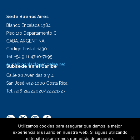
Sede Buenos Aires
Blanco Encalada 1984
Piso 1ro Departamento C
CABA, ARGENTINA
Codigo Postal: 1430
Tel: +54 9 11 4760-7695
e-mail:
contacto@cibelae.net
Subsede en el Caribe
Calle 20 Avenidas 2 y 4
San José 592-1000 Costa Rica
Tel: 506 25222020/22221327
Utilizamos cookies para asegurar que damos la mejor
experiencia al usuario en nuestra web. Si sigues utilizando
este sitio asumiremos que estás de acuerdo.