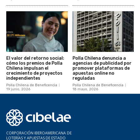
El valor del retorno social:
Polla Chilena denuncia a
cómo los premios de Polla
agencias de publicidad por
Chilena impulsan el
promover plataformas de
crecimiento de proyectos
apuestas online no
independientes
reguladas
Polla Chilena de Beneficencia
Polla Chilena de Beneficencia
19 junio, 2026
18 mayo, 2026
CORPORACIÓN IBEROAMERICANA DE
LOTERÍAS Y APUESTAS DE ESTADO