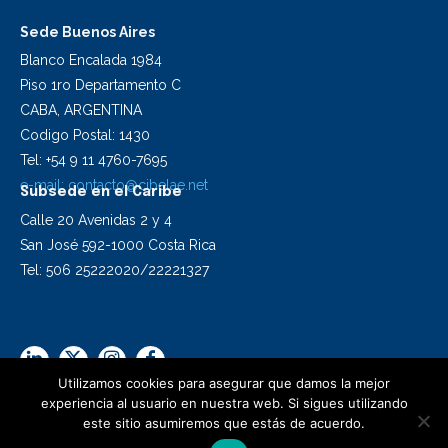
Sede Buenos Aires
Blanco Encalada 1984
Piso 1ro Departamento C
CABA, ARGENTINA
Codigo Postal: 1430
Tel: +54 9 11 4760-7695
e-mail:
contacto@cibelae.net
Subsede en el Caribe
Calle 20 Avenidas 2 y 4
San José 592-1000 Costa Rica
Tel: 506 25222020/22221327
Utilizamos cookies para asegurar que damos la mejor
experiencia al usuario en nuestra web. Si sigues utilizando
este sitio asumiremos que estás de acuerdo.
2024 Cibelae | Todos los derechos reservados