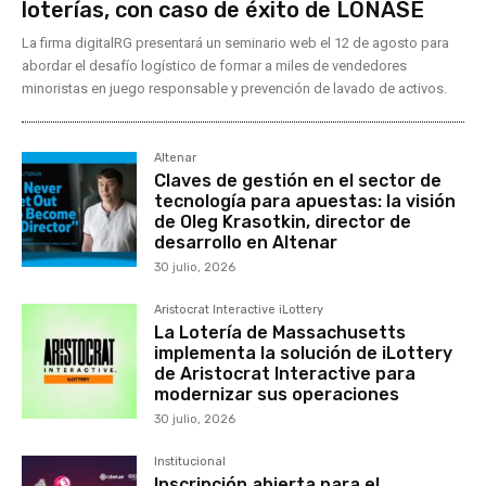
loterías, con caso de éxito de LONASE
La firma digitalRG presentará un seminario web el 12 de agosto para
abordar el desafío logístico de formar a miles de vendedores
minoristas en juego responsable y prevención de lavado de activos.
Altenar
Claves de gestión en el sector de
tecnología para apuestas: la visión
de Oleg Krasotkin, director de
desarrollo en Altenar
30 julio, 2026
Aristocrat Interactive iLottery
La Lotería de Massachusetts
implementa la solución de iLottery
de Aristocrat Interactive para
modernizar sus operaciones
30 julio, 2026
Institucional
Inscripción abierta para el