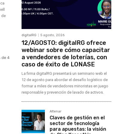
ica
ell
n de
digitalRG
5 agosto, 2026
12/AGOSTO: digitalRG ofrece
webinar sobre cómo capacitar
a vendedores de loterías, con
 de 4
caso de éxito de LONASE
La firma digitalRG presentará un seminario web el
12 de agosto para abordar el desafío logístico de
formar a miles de vendedores minoristas en juego
responsable y prevención de lavado de activos.
Altenar
Claves de gestión en el
sector de tecnología
para apuestas: la visión