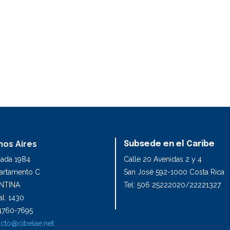
os Aires
Subsede en el Caribe
lada 1984
Calle 20 Avenidas 2 y 4
partamento C
San José 592-1000 Costa Rica
NTINA
Tel: 506 25222020/22221327
l: 1430
1 4760-7695
cto@cibelae.net