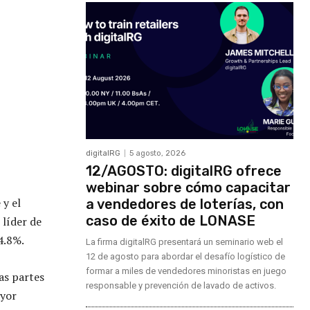
digitalRG
5 agosto, 2026
12/AGOSTO: digitalRG ofrece
webinar sobre cómo capacitar
 y el
a vendedores de loterías, con
caso de éxito de LONASE
 líder de
4.8%.
La firma digitalRG presentará un seminario web el
12 de agosto para abordar el desafío logístico de
formar a miles de vendedores minoristas en juego
as partes
responsable y prevención de lavado de activos.
ayor