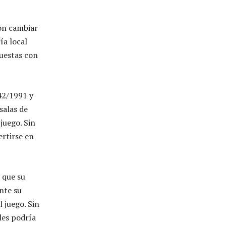
ron cambiar
ía local
uestas con
42/1991 y
salas de
juego. Sin
rtirse en
 que su
nte su
l juego. Sin
les podría