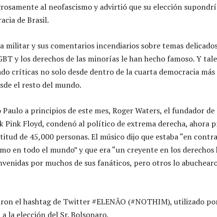
igrosamente al neofascismo y advirtió que su elección supondr
cia de Brasil.
ra militar y sus comentarios incendiarios sobre temas delicado
GBT y los derechos de las minorías le han hecho famoso. Y tale
o críticas no solo desde dentro de la cuarta democracia más
sde el resto del mundo.
Paulo a principios de este mes, Roger Waters, el fundador de 
k Pink Floyd, condenó al político de extrema derecha, ahora p
titud de 45,000 personas. El músico dijo que estaba “en contra
smo en todo el mundo” y que era “un creyente en los derechos
nvenidas por muchos de sus fanáticos, pero otros lo abuchear
iaron el hashtag de Twitter #ELENÃO (#NOTHIM), utilizado por
a la elección del Sr. Bolsonaro.