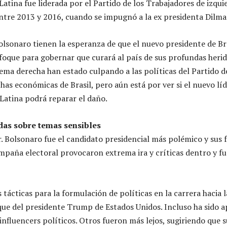
tina fue liderada por el Partido de los Trabajadores de izquie
tre 2013 y 2016, cuando se impugnó a la ex presidenta Dilma
Bolsonaro tienen la esperanza de que el nuevo presidente de Br
oque para gobernar que curará al país de sus profundas heri
ema derecha han estado culpando a las políticas del Partido d
has económicas de Brasil, pero aún está por ver si el nuevo líd
Latina podrá reparar el daño.
das sobre temas sensibles
r. Bolsonaro fue el candidato presidencial más polémico y sus 
mpaña electoral provocaron extrema ira y críticas dentro y fu
ácticas para la formulación de políticas en la carrera hacia l
que del presidente Trump de Estados Unidos. Incluso ha sido 
nfluencers políticos. Otros fueron más lejos, sugiriendo que s