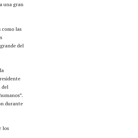
ía una gran
s como las
s
 grande del
la
residente
 del
 humanos”.
on durante
 los