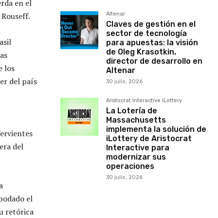
rda en el
 Rouseff.
Altenar
Claves de gestión en el
sector de tecnología
asil
para apuestas: la visión
de Oleg Krasotkin,
das
director de desarrollo en
e los
Altenar
er del país
30 julio, 2026
Aristocrat Interactive iLottery
La Lotería de
Massachusetts
implementa la solución de
fervientes
iLottery de Aristocrat
era del
Interactive para
modernizar sus
operaciones
30 julio, 2026
a
apodado el
u retórica