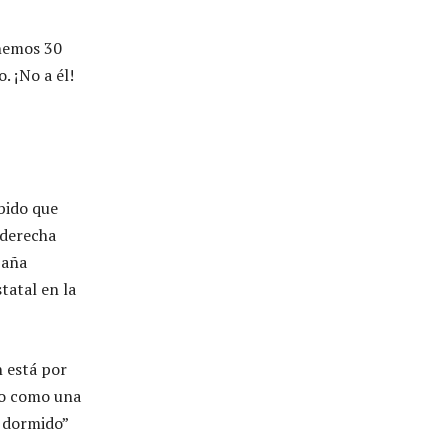
enemos 30
. ¡No a él!
abido que
 derecha
paña
tatal en la
n está por
ego como una
e dormido”