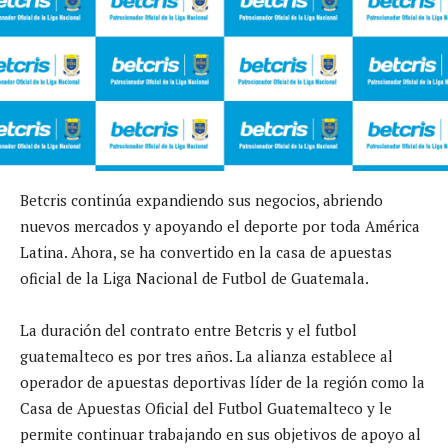
Betcris continúa expandiendo sus negocios, abriendo
nuevos mercados y apoyando el deporte por toda América
Latina. Ahora, se ha convertido en la casa de apuestas
oficial de la Liga Nacional de Futbol de Guatemala.
La duración del contrato entre Betcris y el futbol
guatemalteco es por tres años. La alianza establece al
operador de apuestas deportivas líder de la región como la
Casa de Apuestas Oficial del Futbol Guatemalteco y le
permite continuar trabajando en sus objetivos de apoyo al