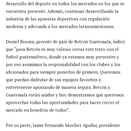
desarrollo del deporte en todos los mercados en los que se
encuentra presente. Además, continuar desarrollando la
industria de las apuestas deportivas con regulación
moderna y adecuada a los mercados latinoamericanos.
Daniel Brauns, gerente de país de Betcris Guatemala, indicó
que “para Betcris es muy valioso cerrar este trato con el
futbol guatemalteco, donde ya estamos muy presentes y
por eso asumimos la responsabilidad con los clubes y los
aficionados para siempre ponerlos de primero. Queremos
que puedan disfrutar de sus equipos favoritos y
entretenerse apostando de manera segura. Betcris y
Guatemala están unidos y hoy demostramos que queremos
aprovechar todas las oportunidades para hacer crecer el
mercado en beneficio de todos”.
Por su parte, Jaime Fernando Sánchez Aguilar, presidente