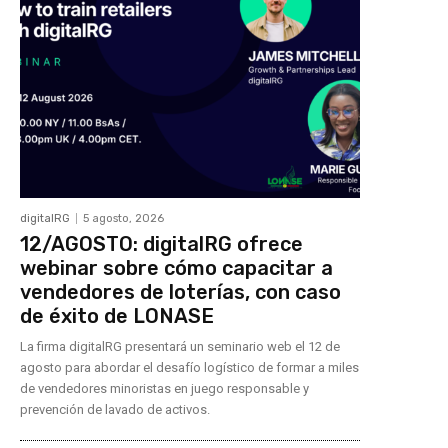
digitalRG
5 agosto, 2026
12/AGOSTO: digitalRG ofrece
webinar sobre cómo capacitar a
vendedores de loterías, con caso
de éxito de LONASE
La firma digitalRG presentará un seminario web el 12 de
agosto para abordar el desafío logístico de formar a miles
de vendedores minoristas en juego responsable y
prevención de lavado de activos.