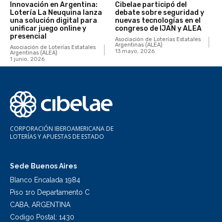
Innovación en Argentina:
Cibelae participó del
Lotería La Neuquina lanza
debate sobre seguridad y
una solución digital para
nuevas tecnologías en el
unificar juego online y
congreso de IJAN y ALEA
presencial
Asociación de Loterías Estatales
Argentinas (ALEA)
Asociación de Loterías Estatales
13 mayo, 2026
Argentinas (ALEA)
1 junio, 2026
CORPORACIÓN IBEROAMERICANA DE
LOTERÍAS Y APUESTAS DE ESTADO
Sede Buenos Aires
Blanco Encalada 1984
Piso 1ro Departamento C
CABA, ARGENTINA
Codigo Postal: 1430